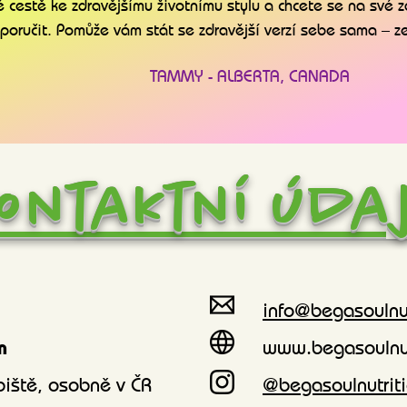
 cestě ke zdravějšímu životnímu stylu a chcete se na své 
poručit. Pomůže vám stát se zdravější verzí sebe sama – ze
TAMMY - ALBERTA, CANADA
ontaktní úda
info@begasoulnu
n
www.begasoulnut
iště, osobně v ČR
@begasoulnutrit