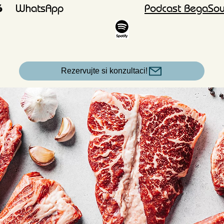
606
WhatsApp
Podcast BegaSoul
Rezervujte si konzultaci!