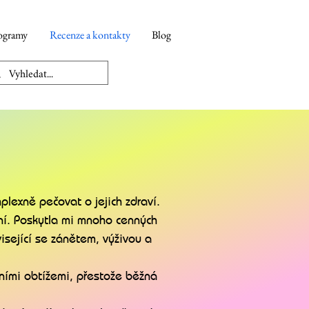
ogramy
Recenze a kontakty
Blog
plexně pečovat o jejich zdraví.
ní. Poskytla mi mnoho cenných
isející se zánětem, výživou a
tními obtížemi, přestože běžná