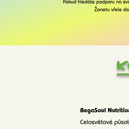
Pokud hledáte podporu na své
Žanetu vřele do
K
BegaSoul Nutritio
Celosvětové působ