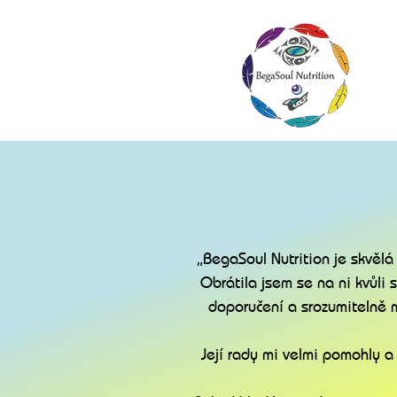
„BegaSoul Nutrition je skvělá
Obrátila jsem se na ni kvůl
doporučení a srozumitelně mi
Její rady mi velmi pomohly a