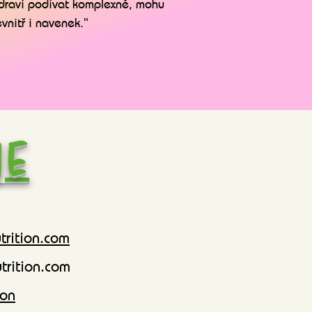
zdraví podívat komplexně, mohu
vnitř i navenek.“
je
trition.com
rition.com
ion