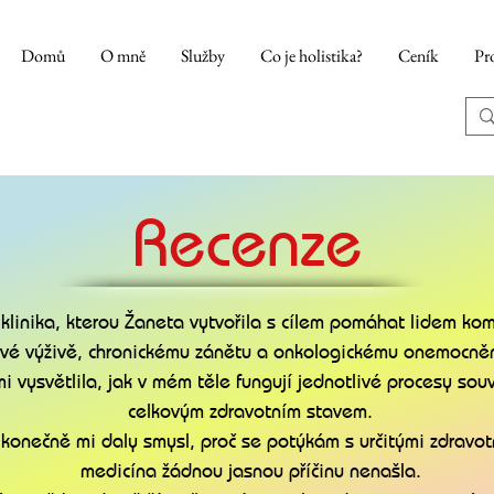
Domů
O mně
Služby
Co je holistika?
Ceník
Pr
Recenze
 klinika, kterou Žaneta vytvořila s cílem pomáhat lidem kom
i své výživě, chronickému zánětu a onkologickému onemocně
 vysvětlila, jak v mém těle fungují jednotlivé procesy souv
celkovým zdravotním stavem.
 konečně mi daly smysl, proč se potýkám s určitými zdravo
medicína žádnou jasnou příčinu nenašla.