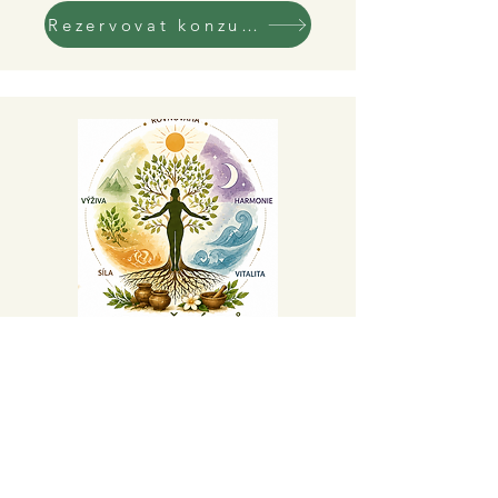
Rezervovat konzultaci!
Celý rok na celkovou proměnu
45 999 Kč
Komplexní program včetně veškeré podpory –
podrobnosti naleznete v další záložce